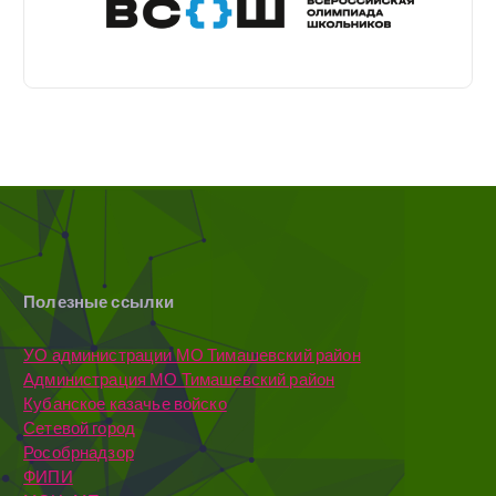
Полезные ссылки
УО администрации МО Тимашевский район
Администрация МО Тимашевский район
Кубанское казачье войско
Сетевой город
Рособрнадзор
ФИПИ