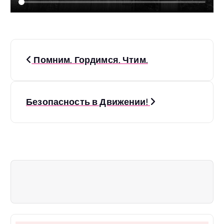
Н
Помним. Гордимся. Чтим.
а
в
Безопасность в Движении!
и
г
а
ц
и
я