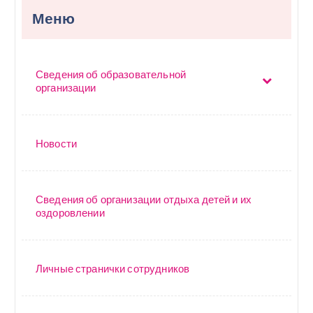
п
Меню
о
з
Сведения об образовательной
а
организации
п
и
Новости
с
я
Сведения об организации отдыха детей и их
оздоровлении
м
Личные странички сотрудников