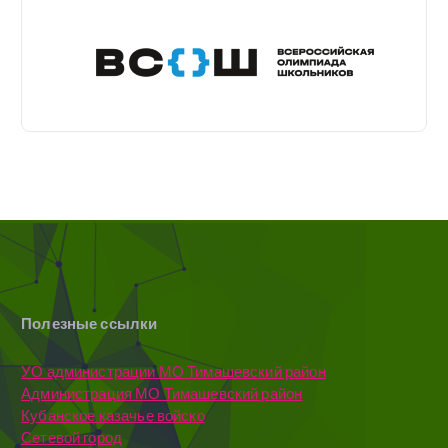
Полезные ссылки
УО администрации МО Тимашевский район
Администрация МО Тимашевский район
Кубанское казачье войско
Сетевой город