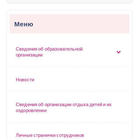
я
п
Меню
о
з
Сведения об образовательной
а
организации
п
и
Новости
с
я
Сведения об организации отдыха детей и их
оздоровлении
м
Личные странички сотрудников