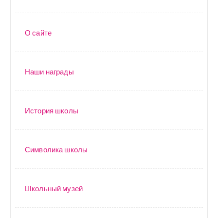
О сайте
Наши награды
История школы
Символика школы
Школьный музей