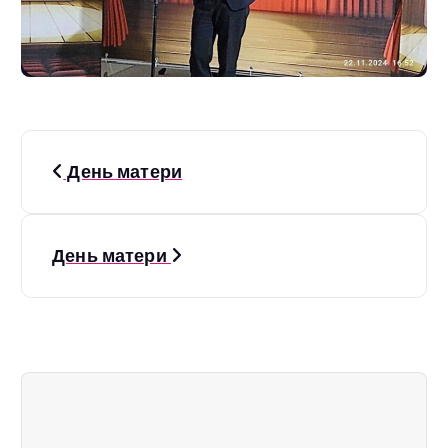
Н
День матери
а
в
День матери
и
г
а
ц
и