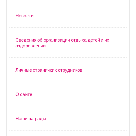
п
и
Новости
с
я
Сведения об организации отдыха детей и их
оздоровлении
м
Личные странички сотрудников
О сайте
Наши награды