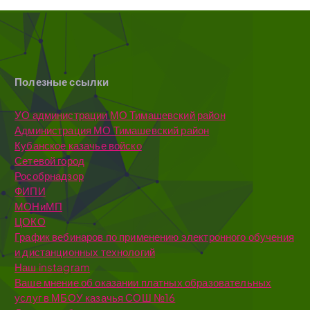
Полезные ссылки
УО администрации МО Тимашевский район
Администрация МО Тимашевский район
Кубанское казачье войско
Сетевой город
Рособрнадзор
ФИПИ
МОНиМП
ЦОКО
График вебинаров по применению электронного обучения
и дистанционных технологий
Наш instagram
Ваше мнение об оказании платных образовательных
услуг в МБОУ казачья СОШ №16