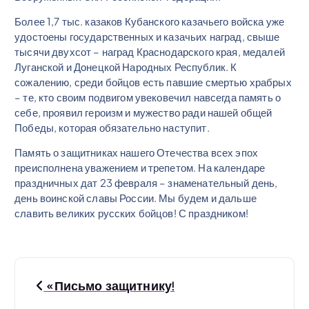
Более 1,7 тыс. казаков Кубанского казачьего войска уже
удостоены государственных и казачьих наград, свыше
тысячи двухсот – наград Краснодарского края, медалей
Луганской и Донецкой Народных Республик. К
сожалению, среди бойцов есть павшие смертью храбрых
– те, кто своим подвигом увековечил навсегда память о
себе, проявил героизм и мужество ради нашей общей
Победы, которая обязательно наступит.
Память о защитниках нашего Отечества всех эпох
преисполнена уважением и трепетом. На календаре
праздничных дат 23 февраля – знаменательный день,
день воинской славы России. Мы будем и дальше
славить великих русских бойцов! С праздником!
Н
«Письмо защитнику!
а