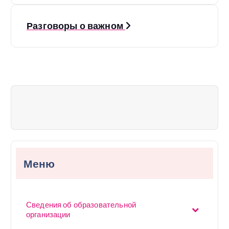
в
Разговоры о важном
и
г
а
ц
и
я
п
Меню
о
з
Сведения об образовательной
а
организации