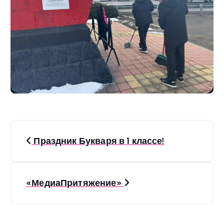
Н
Праздник Букваря в 1 классе!
а
в
«МедиаПритяжение»
и
г