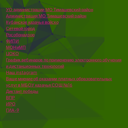
УО администрации МО Тимашевский район
Администрация МО Тимашевский район
Кубанское казачье войско
Сетевой город
Рособрнадзор
ФИПИ
МОНиМП
ЦОКО
График вебинаров по применению электронного обучения
и дистанционных технологий
Наш instagram
Ваше мнение об оказании платных образовательных
услуг в МБОУ казачья СОШ №16
Диктант победы
ВПР
ИРО
ГИА-9