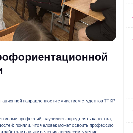
рофориентационной
и
тационной направленности с участием студентов ТТКР
 типами профессий, научились определять качества,
остей; поняли, что человек может освоить профессию,
отработали навыки ведения дискуссии, умение