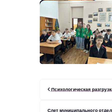
Н
Психологическая разгрузк
а
Слет муниципального отдел