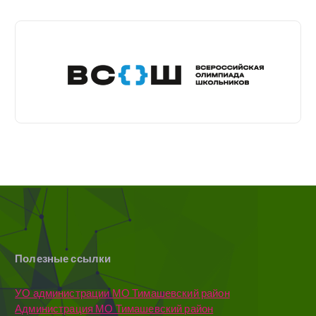
Полезные ссылки
УО администрации МО Тимашевский район
Администрация МО Тимашевский район