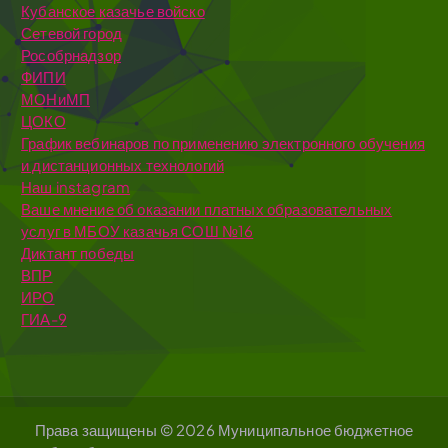
Кубанское казачье войско
Сетевой город
Рособрнадзор
ФИПИ
МОНиМП
ЦОКО
График вебинаров по применению электронного обучения
и дистанционных технологий
Наш instagram
Ваше мнение об оказании платных образовательных
услуг в МБОУ казачья СОШ №16
Диктант победы
ВПР
ИРО
ГИА-9
Права защищены © 2026 Муниципальное бюджетное