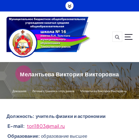
П
е
р
е
й
т
и
к
с
о
д
Мелантьева Виктория Викторовна
е
р
ж
Домашняя
Личные странички сотрудников
Мелантьева Виктория Викторовна
а
н
и
Должность: учитель физики и астрономии
ю
E-mail:
tori1803@mail.ru
Образование:
образование высшее