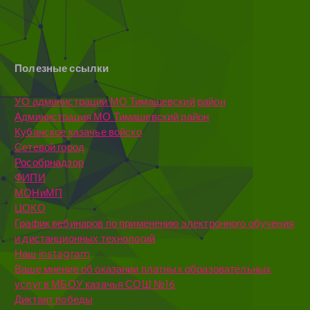
Полезные ссылки
УО администрации МО Тимашевский район
Администрация МО Тимашевский район
Кубанское казачье войско
Сетевой город
Рособрнадзор
ФИПИ
МОНиМП
ЦОКО
График вебинаров по применению электронного обучения
и дистанционных технологий
Наш instagram
Ваше мнение об оказании платных образовательных
услуг в МБОУ казачья СОШ №16
Диктант победы