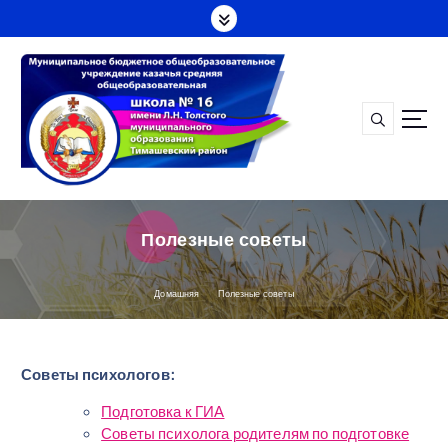
П
е
р
е
й
т
и
к
с
о
д
Полезные советы
е
р
ж
Домашняя
Полезные советы
а
н
и
Советы психологов:
ю
Подготовка к ГИА
Советы психолога родителям по подготовке