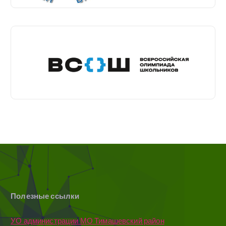
Полезные ссылки
УО администрации МО Тимашевский район