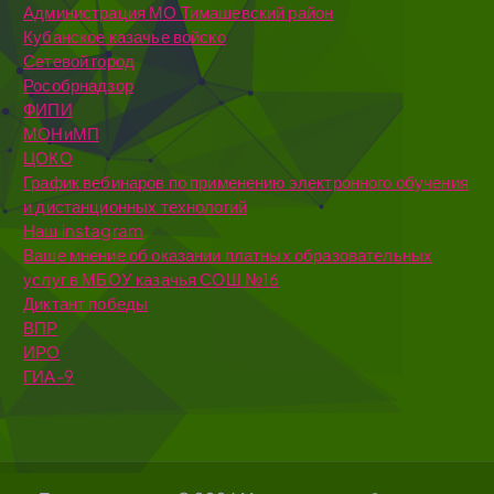
Администрация МО Тимашевский район
Кубанское казачье войско
Сетевой город
Рособрнадзор
ФИПИ
МОНиМП
ЦОКО
График вебинаров по применению электронного обучения
и дистанционных технологий
Наш instagram
Ваше мнение об оказании платных образовательных
услуг в МБОУ казачья СОШ №16
Диктант победы
ВПР
ИРО
ГИА-9