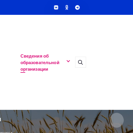
Сведения об
образовательной
организации
я
чающихся