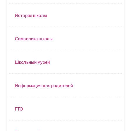
История школы
Символика школы
Школьный музей
Информация для родителей
ГТО