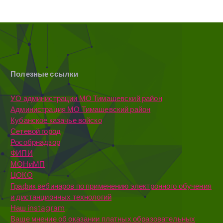
Полезные ссылки
УО администрации МО Тимашевский район
Администрация МО Тимашевский район
Кубанское казачье войско
Сетевой город
Рособрнадзор
ФИПИ
МОНиМП
ЦОКО
График вебинаров по применению электронного обучения
и дистанционных технологий
Наш instagram
Ваше мнение об оказании платных образовательных