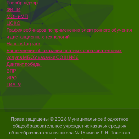
Рособрнадзор
ФИПИ
МОНиМП
ЦОКО
График вебинаров по применению электронного обучения
и дистанционных технологий
Наш instagram
Ваше мнение об оказании платных образовательных
услуг в МБОУ казачья СОШ №16
Диктант победы
ВПР
ИРО
ГИА-9
Права защищены © 2026 Муниципальное бюджетное
общеобразовательное учреждение казачья средняя
общеобразовательная школа № 16 имени Л.Н. Толстого