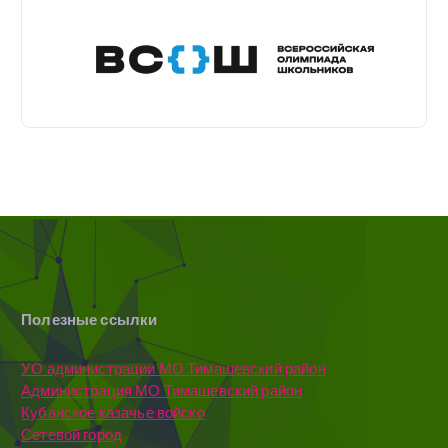
Полезные ссылки
УО администрации МО Тимашевский район
Администрация МО Тимашевский район
Кубанское казачье войско
Сетевой город