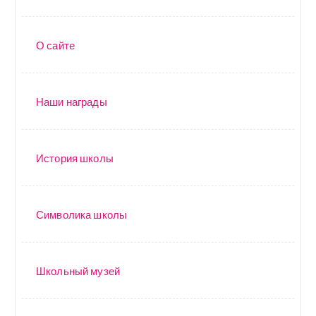
О сайте
Наши награды
История школы
Символика школы
Школьный музей