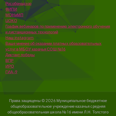
Рособрнадзор
ФИПИ
МОНиМП
ЦОКО
График вебинаров по применению электронного обучения
и дистанционных технологий
Наш instagram
Ваше мнение об оказании платных образовательных
услуг в МБОУ казачья СОШ №16
Диктант победы
ВПР
ИРО
ГИА-9
Права защищены © 2026 Муниципальное бюджетное
общеобразовательное учреждение казачья средняя
общеобразовательная школа № 16 имени Л.Н. Толстого