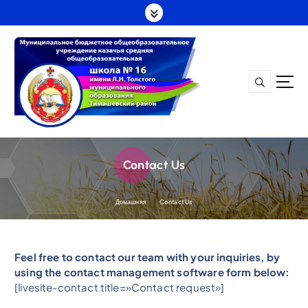
П
е
р
е
й
т
и
к
с
о
д
Contact Us
е
р
ж
Домашняя
Contact Us
а
н
и
Feel free to contact our team with your inquiries, by
ю
using the contact management software form below:
[livesite-contact title=»Contact request»]