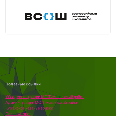
Полезные ссылки
УО администрации МО Тимашевский район
Администрация МО Тимашевский район
Кубанское казачье войско
Сетевой город