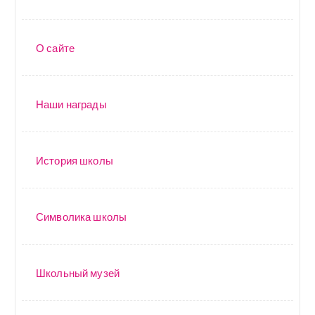
О сайте
Наши награды
История школы
Символика школы
Школьный музей