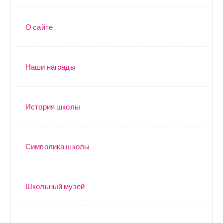
О сайте
Наши награды
История школы
Символика школы
Школьный музей