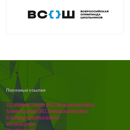
Полезные ссылки
УО администрации МО Тимашевский район
Администрация МО Тимашевский район
Кубанское казачье войско
Сетевой город
Рособрнадзор