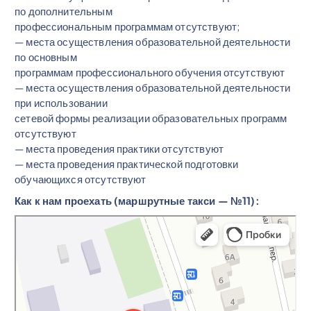
по дополнительным
профессиональным программам отсутствуют;
— места осуществления образовательной деятельности
по основным
программам профессионального обучения отсутствуют
— места осуществления образовательной деятельности
при использовании
сетевой формы реализации образовательных программ
отсутствуют
— места проведения практики отсутствуют
— места проведения практической подготовки
обучающихся отсутствуют
Как к нам проехать (маршрутные такси — №11):
Казачья средняя общеобразовательная школа № 16 имени Л. Н.
Общеобразовательная школа в Тимашевске
Толстого