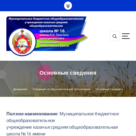
П
е
р
е
й
т
и
к
с
о
д
Основные сведения
е
р
ж
Домашняя
Сведения об образовательной организации
Основные сведения
а
н
и
Полное наименование
: Муниципальное бюджетное
ю
общеобразовательное
учреждение казачья средняя общеобразовательная
школа № 16 имени