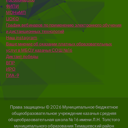
ФИПИ
МОНиМП
ЦОКО
График вебинаров по применению электронного обучения
и дистанционных технологий
Наш instagram
Ваше мнение об оказании платных образовательных
услуг в МБОУ казачья СОШ №16
Диктант победы
ВПР
ИРО
ГИА-9
Права защищены © 2026 Муниципальное бюджетное
общеобразовательное учреждение казачья средняя
общеобразовательная школа № 16 имени Л.Н. Толстого
муниципального образования Тимашевский район