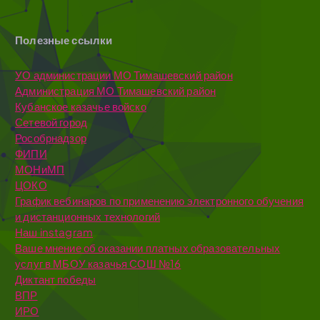
Полезные ссылки
УО администрации МО Тимашевский район
Администрация МО Тимашевский район
Кубанское казачье войско
Сетевой город
Рособрнадзор
ФИПИ
МОНиМП
ЦОКО
График вебинаров по применению электронного обучения
и дистанционных технологий
Наш instagram
Ваше мнение об оказании платных образовательных
услуг в МБОУ казачья СОШ №16
Диктант победы
ВПР
ИРО