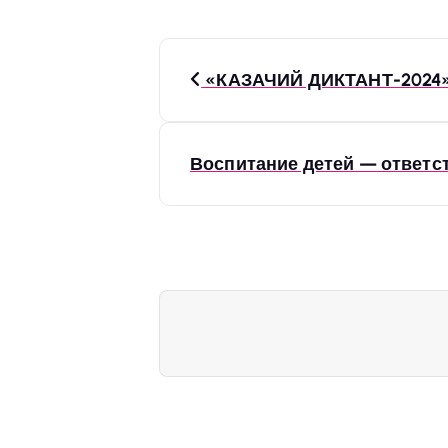
Н
«КАЗАЧИЙ ДИКТАНТ-2024
а
Воспитание детей — ответс
в
и
г