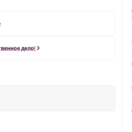
»
твенное дело!