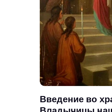
Введение во хр
Владычицы наш