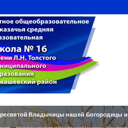
Пресвятой Владычицы нашей Богородицы 
машняя
Введение во храм Пресвятой Владычицы нашей Богородицы и Приснодевы Ма