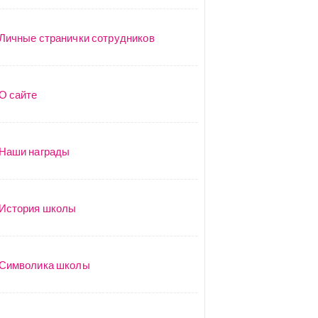
Личные странички сотрудников
О сайте
Наши награды
История школы
Символика школы