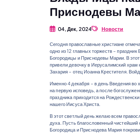
Приснодевы М
04, Дек, 2024
Новости
Сегодня православные христиане отмеч
одно из 12 главных торжеств – праздни
Богородицы и Приснодевы Марии. В этот
привели девочку в Иерусалимский храм 
Захария – отец Иоанна Крестителя. Войд
Именно 4 декабря – в день Введения во 
на первую исповедь, а после богослужен
праздника приходится на Рождественски
нашего Иисуса Христа.
В этот светлый день желаю всем правос
духа. Пусть благословенный чистейший 
Богородица и Приснодева Мария покрови