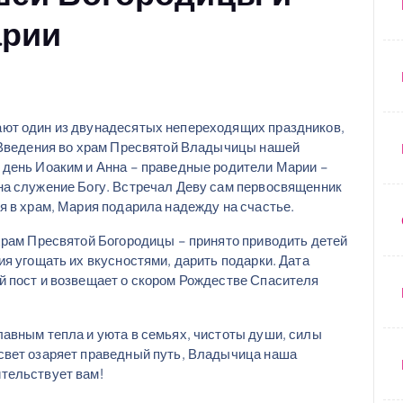
арии
ают один из двунадесятых непереходящих праздников,
к Введения во храм Пресвятой Владычицы нашей
 день Иоаким и Анна – праведные родители Марии –
на служение Богу. Встречал Деву сам первосвященник
я в храм, Мария подарила надежду на счастье.
храм Пресвятой Богородицы – принято приводить детей
ия угощать их вкусностями, дарить подарки. Дата
й пост и возвещает о скором Рождестве Спасителя
лавным тепла и уюта в семьях, чистоты души, силы
свет озаряет праведный путь, Владычица наша
тельствует вам!