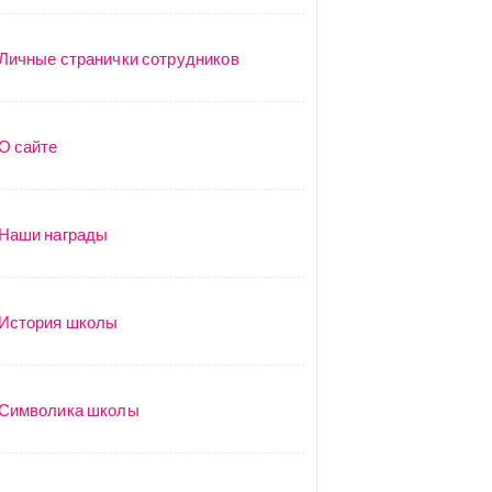
Личные странички сотрудников
О сайте
Наши награды
История школы
Символика школы