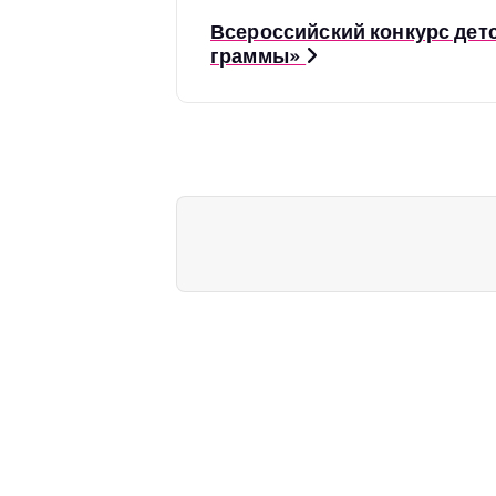
а
Всероссийский конкурс детс
граммы»
в
и
г
а
ц