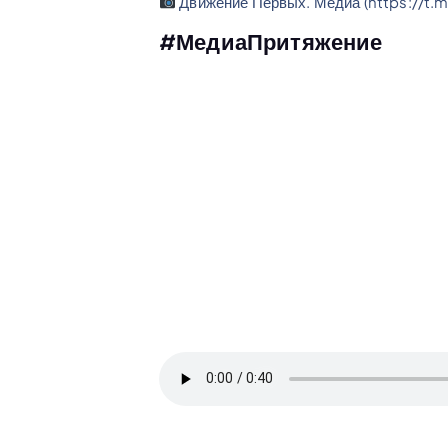
Движение Первых. Медиа (https://t.
#МедиаПритяжение