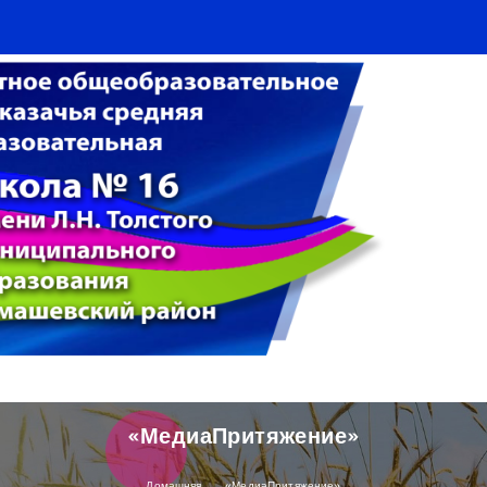
«МедиаПритяжение»
Домашняя
«МедиаПритяжение»