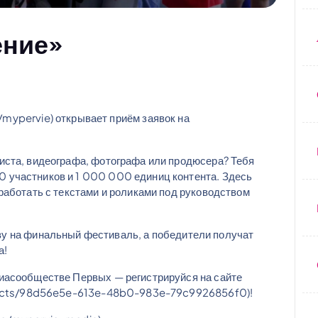
ение»
mypervie) открывает приём заявок на
иста, видеографа, фотографа или продюсера? Тебя
 участников и 1 000 000 единиц контента. Здесь
работать с текстами и роликами под руководством
ву на финальный фестиваль, а победители получат
а!
иасообществе Первых — регистрируйся на сайте
ojects/98d56e5e-613e-48b0-983e-79c9926856f0)!