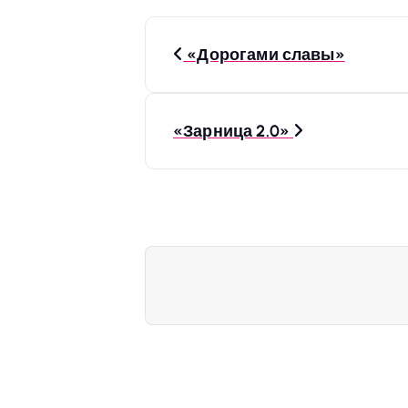
Н
«Дорогами славы»
а
«Зарница 2.0»
в
и
г
а