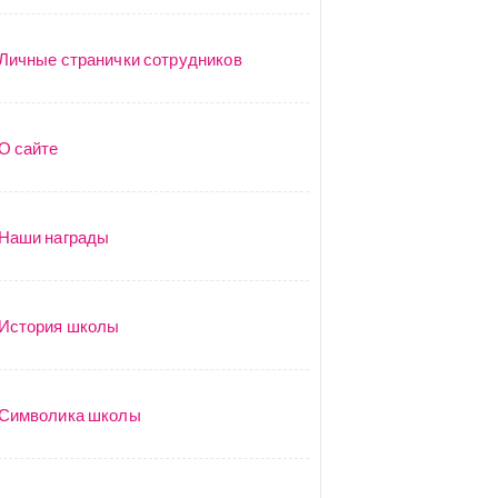
Личные странички сотрудников
О сайте
Наши награды
История школы
Символика школы