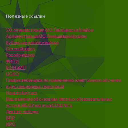
Полезные ссылки
УО администрации МО Тимашевский район
Администрация МО Тимашевский район
Кубанское казачье войско
Сетевой город
Рособрнадзор
ФИПИ
МОНиМП
ЦОКО
График вебинаров по применению электронного обучения
и дистанционных технологий
Наш instagram
Ваше мнение об оказании платных образовательных
услуг в МБОУ казачья СОШ №16
Диктант победы
ВПР
ИРО